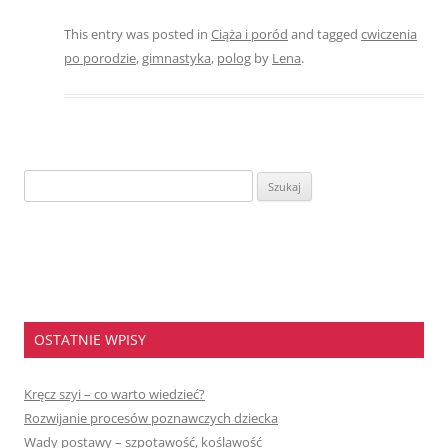
This entry was posted in
Ciąża i poród
and tagged
cwiczenia
po porodzie
,
gimnastyka
,
polog
by
Lena
.
Szukaj:
OSTATNIE WPISY
Kręcz szyi – co warto wiedzieć?
Rozwijanie procesów poznawczych dziecka
Wady postawy – szpotawość, koślawość