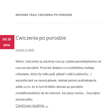
ARCHIWA TAGU:
CWICZENIA PO PORODZIE
Ćwiczenia po porodzie
SIE 20
2016
Leave a reply
Wiem, ćwiczenia są ostatnią rzeczą o jakiej pomyślałybyśmy od
razu po porodzie. Przecież dopiero co urodziłyśmy małego
człowieka, który by tylko jadł, płakał i robił w pieluchy… I
wszystko jest na naszej głowie. Jednak potem podziękujecie
sobie za to, że w tym krótkim okresie po porodzie,
zmobilizowałyście się do ćwiczeń. Już piszę czemu… Zacznijmy
od początku.
Continue reading
→