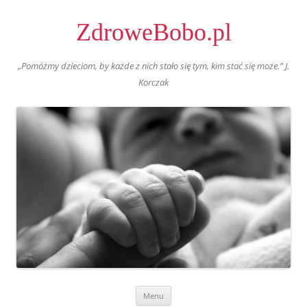
ZdroweBobo.pl
„Pomóżmy dzieciom, by każde z nich stało się tym, kim stać się może.” J.
Korczak
Skip
Menu
to