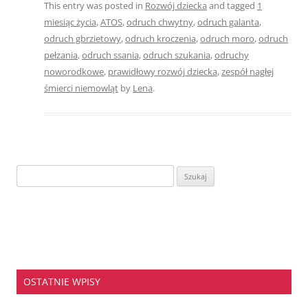
This entry was posted in
Rozwój dziecka
and tagged
1
miesiąc życia
,
ATOS
,
odruch chwytny
,
odruch galanta
,
odruch gbrzietowy
,
odruch kroczenia
,
odruch moro
,
odruch
pełzania
,
odruch ssania
,
odruch szukania
,
odruchy
noworodkowe
,
prawidłowy rozwój dziecka
,
zespół nagłej
śmierci niemowląt
by
Lena
.
Szukaj:
OSTATNIE WPISY