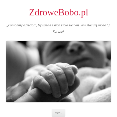
ZdroweBobo.pl
„Pomóżmy dzieciom, by każde z nich stało się tym, kim stać się może.” J.
Korczak
Skip
Menu
to