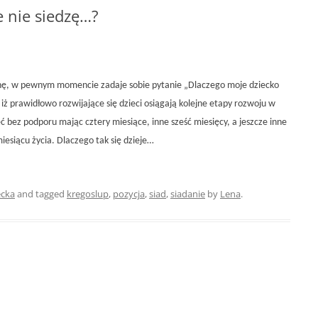
 nie siedzę…?
chę, w pewnym momencie zadaje sobie pytanie „Dlaczego moje dziecko
, iż prawidłowo rozwijające się dzieci osiągają kolejne etapy rozwoju w
ć bez podporu mając cztery miesiące, inne sześć miesięcy, a jeszcze inne
esiącu życia. Dlaczego tak się dzieje…
ecka
and tagged
kregoslup
,
pozycja
,
siad
,
siadanie
by
Lena
.