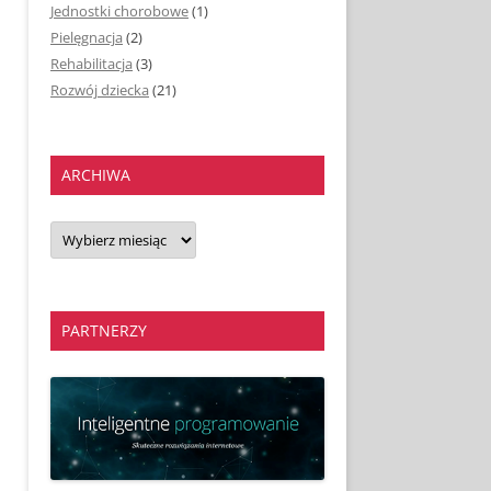
Jednostki chorobowe
(1)
Pielęgnacja
(2)
Rehabilitacja
(3)
Rozwój dziecka
(21)
ARCHIWA
Archiwa
PARTNERZY