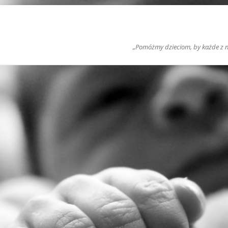
„Pomóżmy dzieciom, by każde z nic