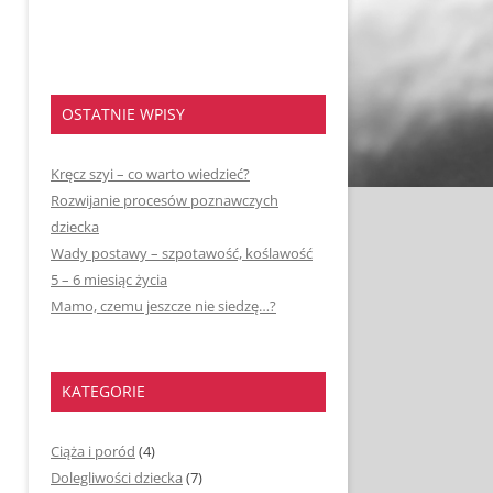
OSTATNIE WPISY
Kręcz szyi – co warto wiedzieć?
Rozwijanie procesów poznawczych
dziecka
Wady postawy – szpotawość, koślawość
5 – 6 miesiąc życia
Mamo, czemu jeszcze nie siedzę…?
KATEGORIE
Ciąża i poród
(4)
Dolegliwości dziecka
(7)