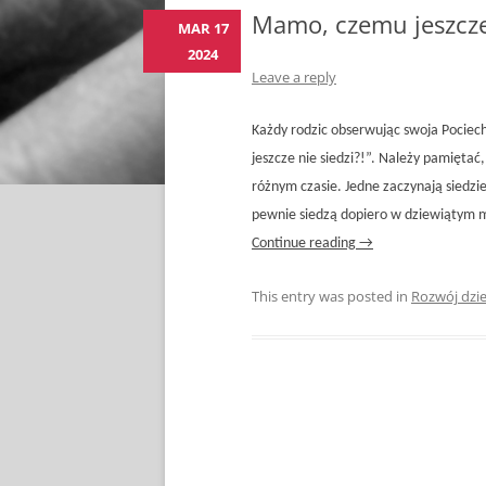
Mamo, czemu jeszcze
MAR 17
2024
Leave a reply
Każdy rodzic obserwując swoja Pocie
jeszcze nie siedzi?!”. Należy pamiętać
różnym czasie. Jedne zaczynają siedzie
pewnie siedzą dopiero w dziewiątym mi
Continue reading
→
This entry was posted in
Rozwój dzi