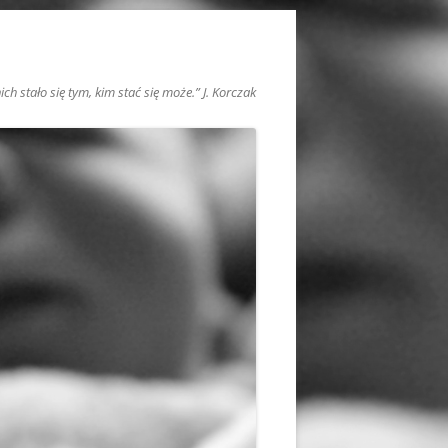
h stało się tym, kim stać się może.” J. Korczak