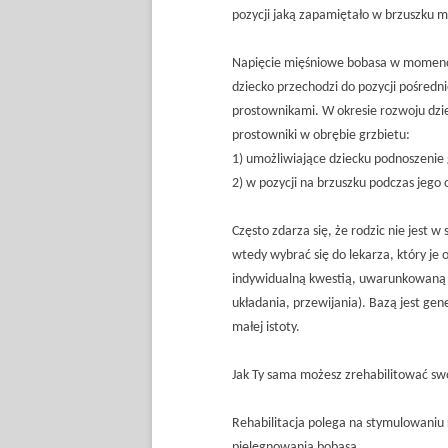
pozycji jaką zapamiętało w brzuszku 
Napięcie mięśniowe bobasa w momencie
dziecko przechodzi do pozycji pośred
prostownikami. W okresie rozwoju dzi
prostowniki w obrębie grzbietu:
1) umożliwiające dziecku podnoszenie 
2) w pozycji na brzuszku podczas jego
Często zdarza się, że rodzic nie jest 
wtedy wybrać się do lekarza, który je 
indywidualną kwestią, uwarunkowaną 
układania, przewijania). Bazą jest g
małej istoty.
Jak Ty sama możesz zrehabilitować sw
Rehabilitacja polega na stymulowaniu
pielęgnowania bobasa.