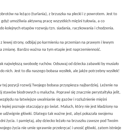
rotów na leżąco (turlania), z brzuszka na plecki i z powrotem. Jest to
 gdyż umożliwia aktywną pracę wszystkich mięśni tułowia, a co
o kolejnych etapów rozwoju tzn. siadania, raczkowania i chodzenia.
 z lewej strony, odbijaj po karmieniu na przemian na prawym i lewym
 na zmianę. Bardzo ważna na tym etapie jest naprzemienność.
ak największą swobodę ruchów. Odsuwaj od dziecka zabawki by musiało
 do nich. Jest to dla naszego bobasa wysiłek, ale jakże potrzebny wysiłek!
w tej pozycji rozwój Twojego bobasa przyspiesza najbardziej. Leżenie na
 stawów biodrowych u malucha. Poprawi się znacznie perystaltyka jelit,
 względu na łatwiejsze uwalnianie się gazów i rozluźnienie mięśni
 lepiej poznaje otaczający go świat. Maluch, który nie jest kładziony na
nie udźwignie główki. Dlatego tak ważne jest, abyś pokazała swojemu
 dni życia. I pamiętaj, aby dziecko leżało na brzuszku zawsze pod Twoim
ojego życia nie umie sprawnie przekręcać i unosić główki, zatem istnieje