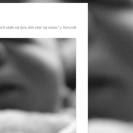
h stało się tym, kim stać się może.” J. Korczak