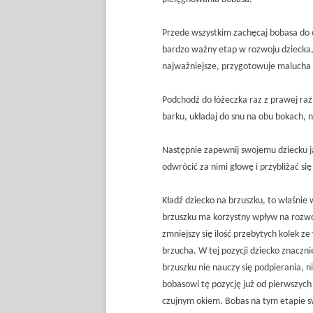
Przede wszystkim zachęcaj bobasa do ob
bardzo ważny etap w rozwoju dziecka,
najważniejsze, przygotowuje malucha d
Podchodź do łóżeczka raz z prawej raz
barku, układaj do snu na obu bokach,
Następnie zapewnij swojemu dziecku j
odwrócić za nimi głowę i przybliżać się
Kładź dziecko na brzuszku, to właśnie 
brzuszku ma korzystny wpływ na rozwój
zmniejszy się ilość przebytych kolek ze
brzucha. W tej pozycji dziecko znacznie
brzuszku nie nauczy się podpierania, 
bobasowi tę pozycję już od pierwszych
czujnym okiem. Bobas na tym etapie sw