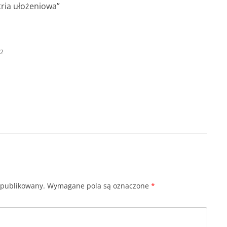
ria ułożeniowa
”
42
opublikowany.
Wymagane pola są oznaczone
*