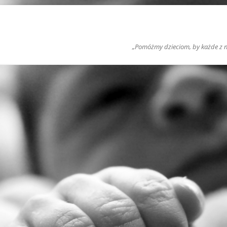
„Pomóżmy dzieciom, by każde z nic