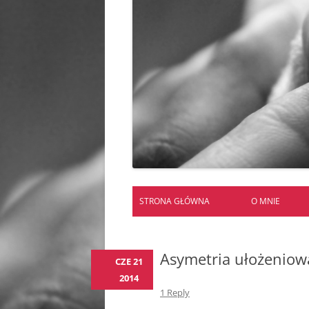
STRONA GŁÓWNA
O MNIE
Asymetria ułożeniow
CZE 21
2014
1 Reply