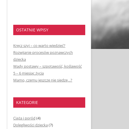
OSTATNIE WPISY
Kręcz szyi – co warto wiedzieć?
Rozwijanie procesów poznawczych
dziecka
Wady postawy – szpotawość, koślawość
5 – 6 miesiąc życia
Mamo, czemu jeszcze nie siedzę…?
KATEGORIE
Ciąża i poród
(4)
Dolegliwości dziecka
(7)