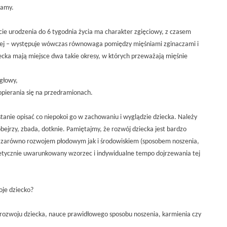
mamy.
 urodzenia do 6 tygodnia życia ma charakter zgięciowy, z czasem
niej – występuje wówczas równowaga pomiędzy mięśniami zginaczami i
ecka mają miejsce dwa takie okresy, w których przeważają mięśnie
głowy,
 opierania się na przedramionach.
w stanie opisać co niepokoi go w zachowaniu i wyglądzie dziecka. Należy
obejrzy, zbada, dotknie. Pamiętajmy, że rozwój dziecka jest bardzo
zarówno rozwojem płodowym jak i środowiskiem (sposobem noszenia,
enetycznie uwarunkowany wzorzec i indywidualne tempo dojrzewania tej
oje dziecko?
 rozwoju dziecka, nauce prawidłowego sposobu noszenia, karmienia czy