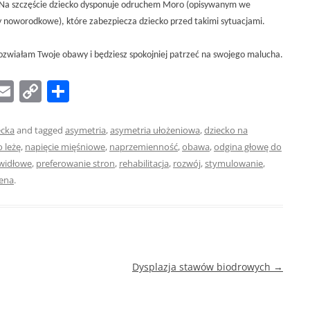
. Na szczęście dziecko dysponuje odruchem Moro (opisywanym we
y noworodkowe), które zabezpiecza dziecko przed takimi sytuacjami.
ozwiałam Twoje obawy i będziesz spokojniej patrzeć na swojego malucha.
W
E
C
S
m
o
h
t
ai
p
ar
ecka
and tagged
asymetria
,
asymetria ułożeniowa
,
dziecko na
 leżę
,
napięcie mięśniowe
,
naprzemienność
,
obawa
,
odgina głowę do
l
y
e
widłowe
,
preferowanie stron
,
rehabilitacja
,
rozwój
,
stymulowanie
,
Li
ena
.
n
k
Dysplazja stawów biodrowych
→