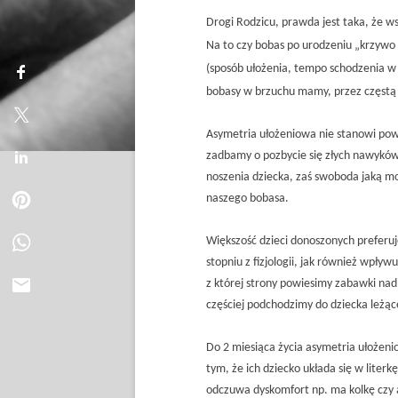
Drogi Rodzicu, prawda jest taka, że ws
Na to czy bobas po urodzeniu „krzywo
(sposób ułożenia, tempo schodzenia w 
bobasy w brzuchu mamy, przez częstą z
Asymetria ułożeniowa nie stanowi pow
zadbamy o pozbycie się złych nawyków
noszenia dziecka, zaś swoboda jaką m
naszego bobasa.
Większość dzieci donoszonych preferu
stopniu z fizjologii, jak również wpły
z której strony powiesimy zabawki nad 
częściej podchodzimy do dziecka leżąc
Do 2 miesiąca życia asymetria ułożeni
tym, że ich dziecko układa się w literk
odczuwa dyskomfort np. ma kolkę czy a