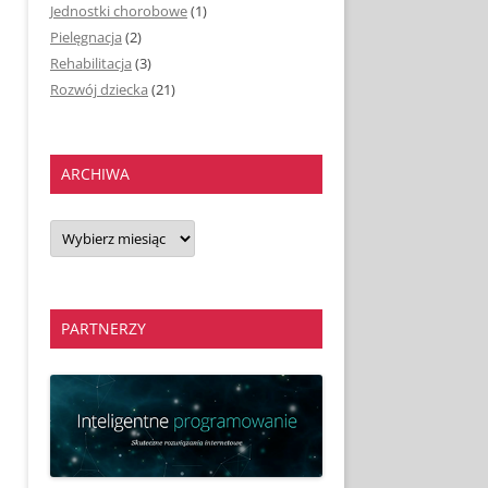
Jednostki chorobowe
(1)
Pielęgnacja
(2)
Rehabilitacja
(3)
Rozwój dziecka
(21)
ARCHIWA
Archiwa
PARTNERZY