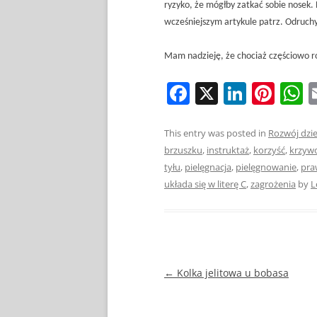
ryzyko, że mógłby zatkać sobie nosek
wcześniejszym artykule patrz. Odruch
Mam nadzieję, że chociaż częściowo r
F
X
Li
Pi
a
n
nt
h
c
k
er
a
This entry was posted in
Rozwój dzi
brzuszku
,
instruktaż
,
korzyść
,
krzywo
e
e
e
s
tyłu
,
pielęgnacja
,
pielęgnowanie
,
pra
b
dI
st
A
układa się w literę C
,
zagrożenia
by
L
o
n
p
o
p
k
Nawigacja
←
Kolka jelitowa u bobasa
wpisu