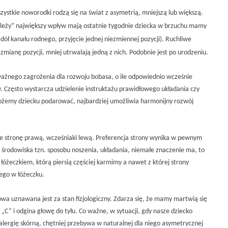
zystkie noworodki rodzą się na świat z asymetrią, mniejszą lub większą.
 leży” największy wpływ mają ostatnie tygodnie dziecka w brzuchu mamy
dół kanału rodnego, przyjęcie jednej niezmiennej pozycji). Ruchliwe
mianę pozycji, mniej utrwalają jedną z nich. Podobnie jest po urodzeniu.
ażnego zagrożenia dla rozwoju bobasa, o ile odpowiednio wcześnie
. Często wystarcza udzielenie instruktażu prawidłowego układania czy
ożemy dziecku podarować, najbardziej umożliwia harmonijny rozwój
je stronę prawą, wcześniaki lewą. Preferencja strony wynika w pewnym
wu środowiska tzn. sposobu noszenia, układania, niemałe znaczenie ma, to
łóżeczkiem, którą piersią częściej karmimy a nawet z której strony
ego w łóżeczku.
owa uznawana jest za stan fizjologiczny. Zdarza się, że mamy martwią się
ę „C” i odgina głowę do tyłu. Co ważne, w sytuacji, gdy nasze dziecko
lergię skórną, chętniej przebywa w naturalnej dla niego asymetrycznej