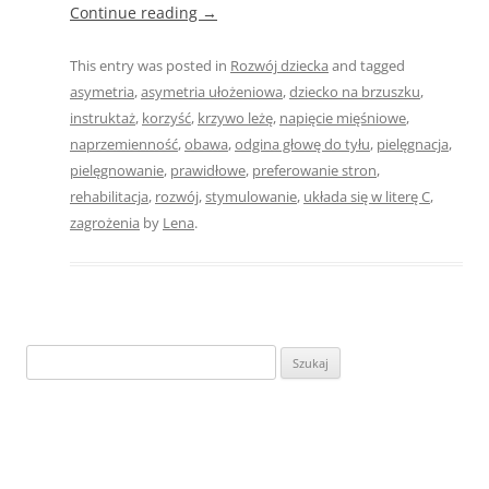
Continue reading
→
This entry was posted in
Rozwój dziecka
and tagged
asymetria
,
asymetria ułożeniowa
,
dziecko na brzuszku
,
instruktaż
,
korzyść
,
krzywo leżę
,
napięcie mięśniowe
,
naprzemienność
,
obawa
,
odgina głowę do tyłu
,
pielęgnacja
,
pielęgnowanie
,
prawidłowe
,
preferowanie stron
,
rehabilitacja
,
rozwój
,
stymulowanie
,
układa się w literę C
,
zagrożenia
by
Lena
.
Szukaj: