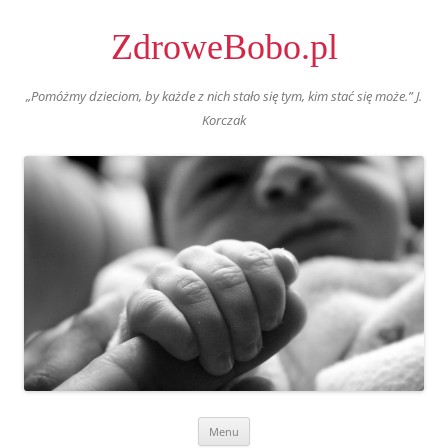
ZdroweBobo.pl
„Pomóżmy dzieciom, by każde z nich stało się tym, kim stać się może.” J.
Korczak
Skip
Menu
to