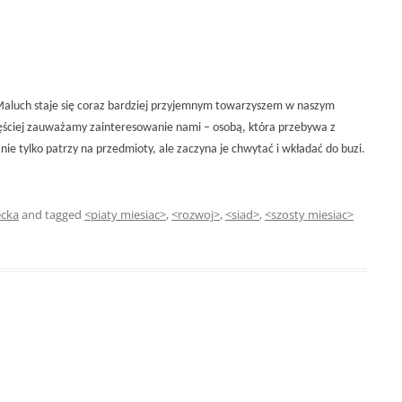
Maluch staje się coraz bardziej przyjemnym towarzyszem w naszym
ęściej zauważamy zainteresowanie nami – osobą, która przebywa z
nie tylko patrzy na przedmioty, ale zaczyna je chwytać i wkładać do buzi.
ecka
and tagged
<piaty miesiac>
,
<rozwoj>
,
<siad>
,
<szosty miesiac>