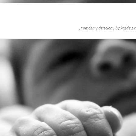
„Pomóżmy dzieciom, by każde z nic