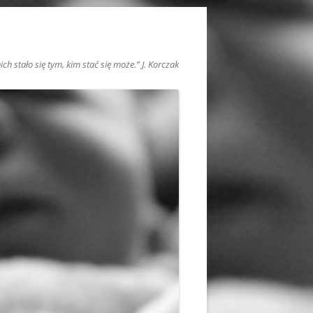
h stało się tym, kim stać się może.” J. Korczak