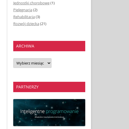
Jednostki chorobowe
(1)
Pielęgnacja
(2)
Rehabilitacja
(3)
Rozwój dziecka
(21)
ARCHIWA
Archiwa
PARTNERZY