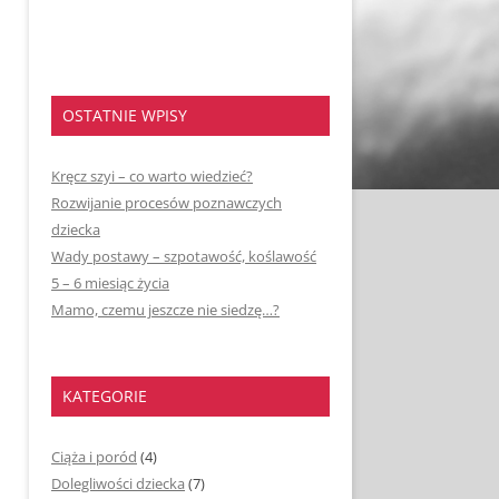
OSTATNIE WPISY
Kręcz szyi – co warto wiedzieć?
Rozwijanie procesów poznawczych
dziecka
Wady postawy – szpotawość, koślawość
5 – 6 miesiąc życia
Mamo, czemu jeszcze nie siedzę…?
KATEGORIE
Ciąża i poród
(4)
Dolegliwości dziecka
(7)