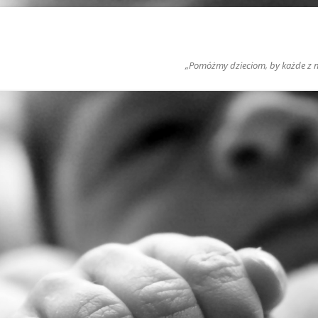
„Pomóżmy dzieciom, by każde z nic