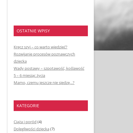
OSTATNIE WPISY
Kręcz szyi – co warto wiedzieć?
Rozwijanie procesów poznawczych
dziecka
Wady postawy – szpotawość, koślawość
5 – 6 miesiąc życia
Mamo, czemu jeszcze nie siedzę…?
KATEGORIE
Ciąża i poród
(4)
Dolegliwości dziecka
(7)