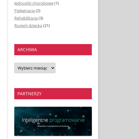
Jednostki chorobowe
(1)
Pielęgnacja
(2)
Rehabilitacja
(3)
Rozwój dziecka
(21)
ARCHIWA
Archiwa
PARTNERZY