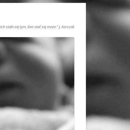
h stało się tym, kim stać się może.” J. Korczak