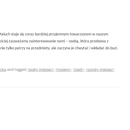
Maluch staje się coraz bardziej przyjemnym towarzyszem w naszym
ęściej zauważamy zainteresowanie nami – osobą, która przebywa z
nie tylko patrzy na przedmioty, ale zaczyna je chwytać i wkładać do buzi.
ecka
and tagged
<piaty miesiac>
,
<rozwoj>
,
<siad>
,
<szosty miesiac>