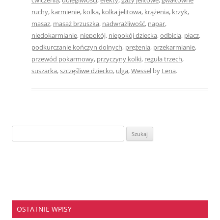
ruchy
,
karmienie
,
kolka
,
kolka jelitowa
,
krążenia
,
krzyk
,
masaz
,
masaż brzuszka
,
nadwrażliwość
,
napar
,
niedokarmianie
,
niepokój
,
niepokój dziecka
,
odbicia
,
płacz
,
podkurczanie kończyn dolnych
,
prężenia
,
przekarmianie
,
przewód pokarmowy
,
przyczyny kolki
,
reguła trzech
,
suszarka
,
szczęśliwe dziecko
,
ulga
,
Wessel
by
Lena
.
Szukaj:
OSTATNIE WPISY