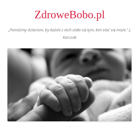
ZdroweBobo.pl
„Pomóżmy dzieciom, by każde z nich stało się tym, kim stać się może.” J.
Korczak