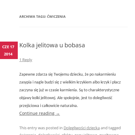
content
ARCHIWA TAGU:
ĆWICZENIA
Kolka jelitowa u bobasa
CZE 17
2014
1 Reply
Zapewne zdarza się Twojemu dziecku, że po nakarmieniu
zasypia i nagle budzi się z wielkim krzykiem albo krzyk i płacz
zaczyna się już w czasie karmienia. Są to charakterystyczne
objawy kolki jelitowej. Ale spokojnie, jest to dolegliwość
przejściowa i całkowicie naturalna.
Continue reading
→
This entry was posted in
Dolegliwości dziecka
and tagged
ćwiczenia
,
dolegliwości
,
efekty
,
gazy jelitowe
,
gwałtowne