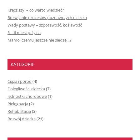
Kręcz szyi – co warto wiedzieć?
Rozwijanie procesów poznawczych dziecka
Wady postawy – szpotawość, koślawość
5 – 6 miesiąc życia
Mamo, czemu jeszcze nie siedzę…?
KATEGORIE
Ciąża i poród
(4)
Dolegliwości dziecka
(7)
Jednostki chorobowe
(1)
Pielęgnacja
(2)
Rehabilitacja
(3)
Rozwój dziecka
(21)