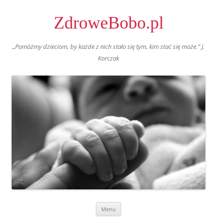
ZdroweBobo.pl
„Pomóżmy dzieciom, by każde z nich stało się tym, kim stać się może.” J.
Korczak
Skip
Menu
to