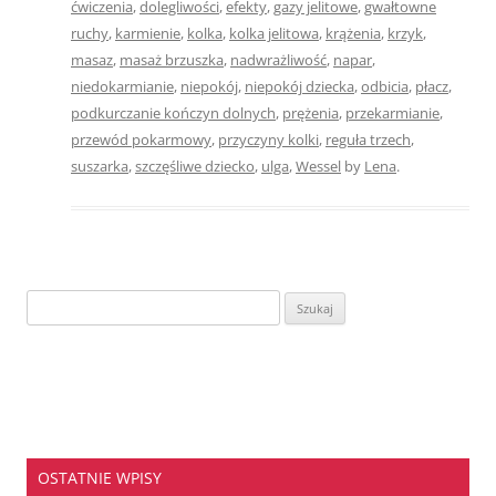
ćwiczenia
,
dolegliwości
,
efekty
,
gazy jelitowe
,
gwałtowne
ruchy
,
karmienie
,
kolka
,
kolka jelitowa
,
krążenia
,
krzyk
,
masaz
,
masaż brzuszka
,
nadwrażliwość
,
napar
,
niedokarmianie
,
niepokój
,
niepokój dziecka
,
odbicia
,
płacz
,
podkurczanie kończyn dolnych
,
prężenia
,
przekarmianie
,
przewód pokarmowy
,
przyczyny kolki
,
reguła trzech
,
suszarka
,
szczęśliwe dziecko
,
ulga
,
Wessel
by
Lena
.
Szukaj:
OSTATNIE WPISY