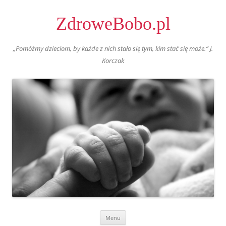
ZdroweBobo.pl
„Pomóżmy dzieciom, by każde z nich stało się tym, kim stać się może.” J.
Korczak
Skip
Menu
to