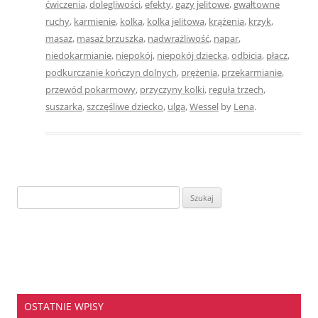
ćwiczenia
,
dolegliwości
,
efekty
,
gazy jelitowe
,
gwałtowne
ruchy
,
karmienie
,
kolka
,
kolka jelitowa
,
krążenia
,
krzyk
,
masaz
,
masaż brzuszka
,
nadwrażliwość
,
napar
,
niedokarmianie
,
niepokój
,
niepokój dziecka
,
odbicia
,
płacz
,
podkurczanie kończyn dolnych
,
prężenia
,
przekarmianie
,
przewód pokarmowy
,
przyczyny kolki
,
reguła trzech
,
suszarka
,
szczęśliwe dziecko
,
ulga
,
Wessel
by
Lena
.
Szukaj:
OSTATNIE WPISY